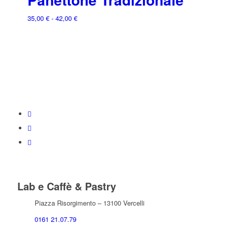
37,00 €
a
Fascia
35,00
€
-
42,00
€
45,00 €
di
prezzo:
da
35,00 €
a
42,00 €
Lab e Caffè & Pastry
Piazza Risorgimento – 13100 Vercelli
0161 21.07.79