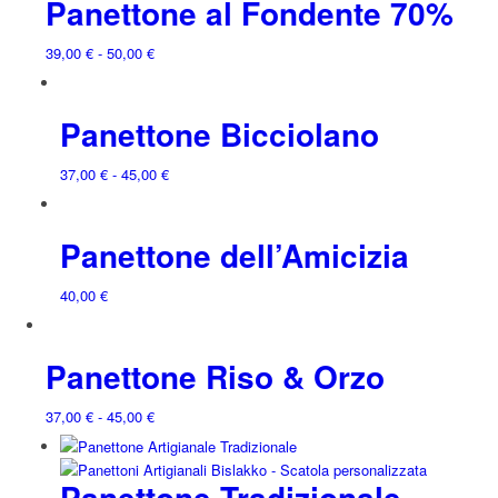
Panettone al Fondente 70%
Fascia
39,00
€
-
50,00
€
di
prezzo:
Panettone Bicciolano
da
39,00 €
a
Fascia
37,00
€
-
45,00
€
50,00 €
di
prezzo:
Panettone dell’Amicizia
da
37,00 €
a
40,00
€
45,00 €
Panettone Riso & Orzo
Fascia
37,00
€
-
45,00
€
di
prezzo:
Panettone Tradizionale
da