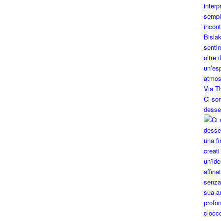
Ci so
desse