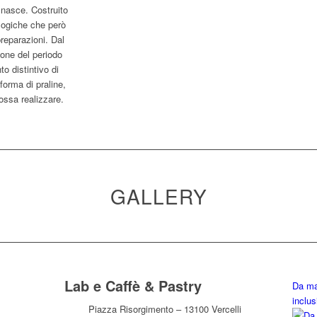
 nasce. Costruito
logiche che però
preparazioni. Dal
tone del periodo
o distintivo di
forma di praline,
ossa realizzare.
GALLERY
Lab e Caffè & Pastry
Da ma
inclus
Piazza Risorgimento – 13100 Vercelli