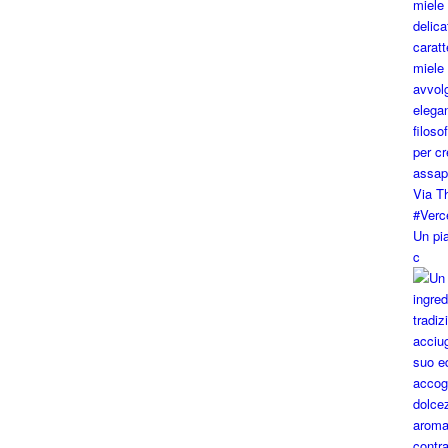
Un pia
c