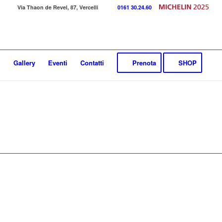
Via Thaon de Revel, 87, Vercelli
0161 30.24.60
l
Gallery
Eventi
Contatti
Prenota
SHOP